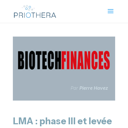
Par
Pierre Havez
LMA : phase III et levée